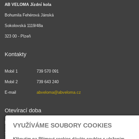
AB VELOMA Jízdní kola
Bohumila Fehérová Jánská
Sokolovská 1119/48a
323 00 - Plzeň
Kontakty
Mobil 1
739 570 091
Mobil 2
739 643 240
E-mail
abveloma@abveloma.cz
Otevírací doba
PO - PÁ
VYUŽÍVÁME SOUBORY COOKIES
10:30 - 18:00
SO , NE - zavřeno
Kliknutím na Přijmout cookies dáváte souhlas s uložením