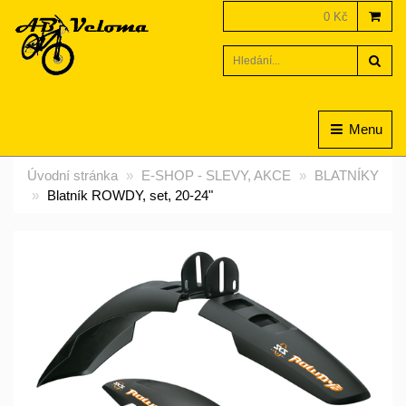
0 Kč
Hled
Menu
Úvodní stránka
E-SHOP - SLEVY, AKCE
BLATNÍKY
Blatník ROWDY, set, 20-24"