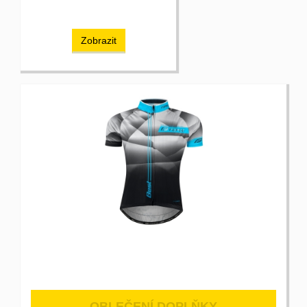
Zobrazit
OBLEČENÍ,DOPLŇKY