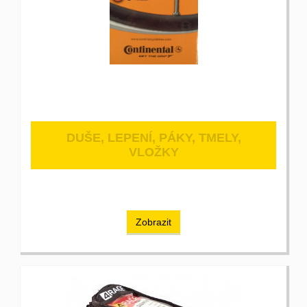
DUŠE, LEPENÍ, PÁKY, TMELY,
VLOŽKY
Zobrazit