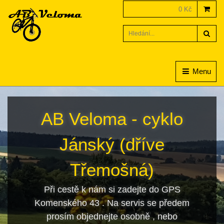
0 Kč
Hled
Menu
AB Veloma - cyklo
Jánský (dříve
Třemošná)
Při cestě k nám si zadejte do GPS
Komenského 43 . Na servis se předem
prosím objednejte osobně , nebo