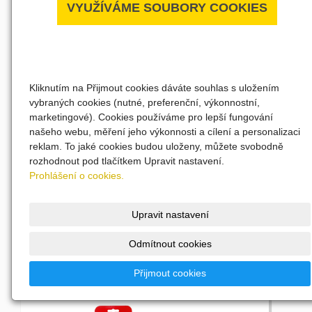
VYUŽÍVÁME SOUBORY COOKIES
Kliknutím na Přijmout cookies dáváte souhlas s uložením
vybraných cookies (nutné, preferenční, výkonnostní,
marketingové). Cookies používáme pro lepší fungování
BLATNÍKY
našeho webu, měření jeho výkonnosti a cílení a personalizaci
reklam. To jaké cookies budou uloženy, můžete svobodně
rozhodnout pod tlačítkem Upravit nastavení.
Prohlášení o cookies.
Blatníků máme v kamenné prodejně skladem více než
najdete zde.
Upravit nastavení
Zobrazit
Odmítnout cookies
Přijmout cookies