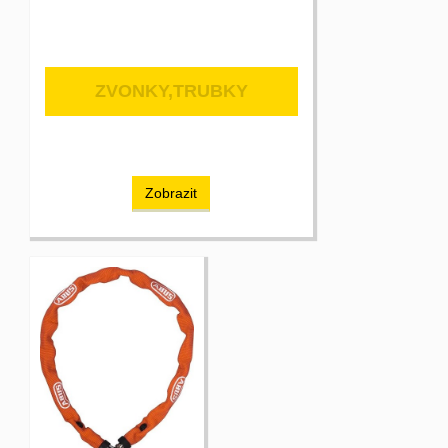
ZVONKY,TRUBKY
Zobrazit