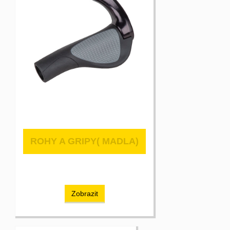
ROHY A GRIPY( MADLA)
Zobrazit