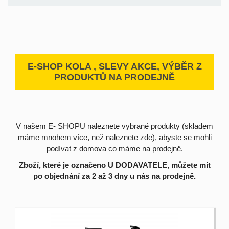
E-SHOP KOLA , SLEVY AKCE, VÝBĚR Z
PRODUKTŮ NA PRODEJNĚ
V našem E- SHOPU naleznete vybrané produkty (skladem
máme mnohem více, než naleznete zde), abyste se mohli
podívat z domova co máme na prodejně.
Zboží, které je označeno U DODAVATELE, můžete mít
po objednání za 2 až 3 dny u nás na prodejně.