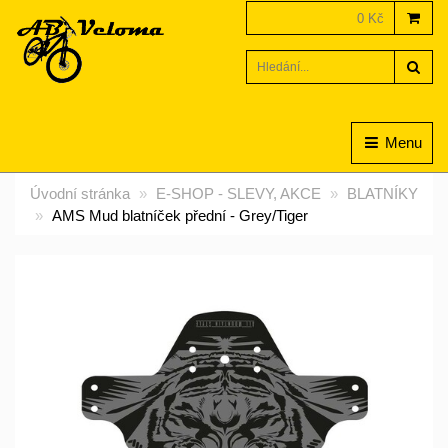
0 Kč
Hled
Menu
Úvodní stránka
E-SHOP - SLEVY, AKCE
BLATNÍKY
AMS Mud blatníček přední - Grey/Tiger