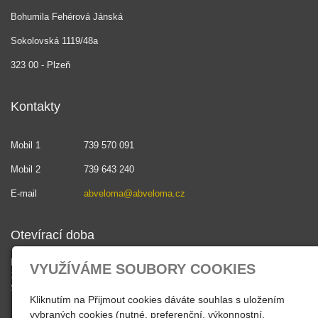
Bohumila Fehérová Jánská
Sokolovská 1119/48a
323 00 - Plzeň
Kontakty
Mobil 1
739 570 091
Mobil 2
739 643 240
E-mail
abveloma@abveloma.cz
Otevírací doba
PO - PÁ
VYUŽÍVÁME SOUBORY COOKIES
10:30 - 18:00
SO , NE - zavřeno
Kliknutím na Přijmout cookies dáváte souhlas s uložením
vybraných cookies (nutné, preferenční, výkonnostní,