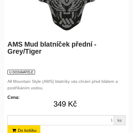
AMS Mud blatníček přední -
Grey/Tiger
U DODAVATELE
All Mountain Style (AMS) blatníky vás chrání před blátem a
postříkáním vodou.
Cena:
349 Kč
ks
Do košíku