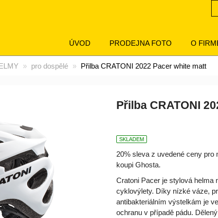
ÚVOD
PRODEJNA FOTO
O FIRM
ELMY
pro dospělé
Přilba CRATONI 2022 Pacer white matt
Přilba CRATONI 20
SKLADEM
20% sleva z uvedené ceny pro ma
koupi Ghosta.
Cratoni Pacer je stylová helma 
cyklovýlety. Díky nízké váze,
antibakteriálním výstelkám je v
ochranu v případě pádu. Dělený