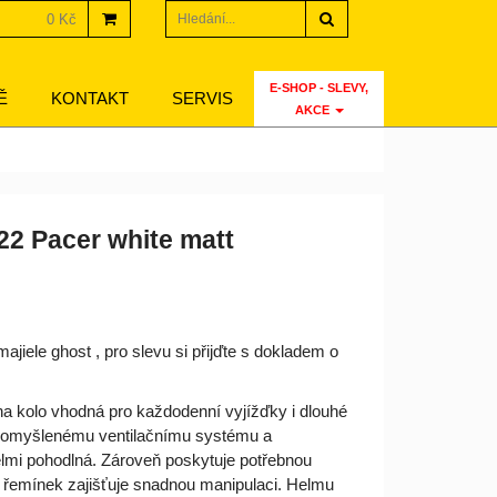
Hledat
0 Kč
E-SHOP - SLEVY,
Ě
KONTAKT
SERVIS
AKCE
22 Pacer white matt
jiele ghost , pro slevu si přijďte s dokladem o
na kolo vhodná pro každodenní vyjížďky i dlouhé
 promyšlenému ventilačnímu systému a
elmi pohodlná. Zároveň poskytuje potřebnou
 řemínek zajišťuje snadnou manipulaci. Helmu