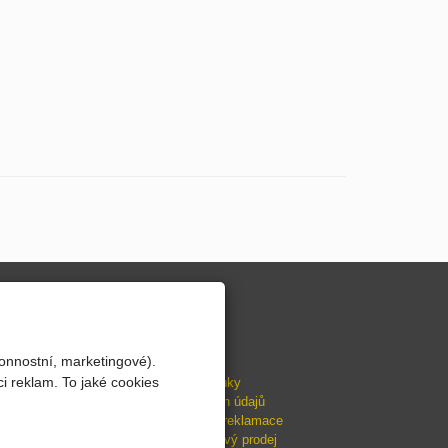
INFORMACE
Zákaznické karty
onnostní, marketingové).
Dárkové poukazy
i reklam. To jaké cookies
Obchodní podmínky
Ochrana osobních údajů
Doprava, platba, reklamace
ESSOX - splátkový prodej