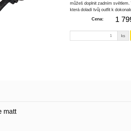
můžeš doplnit zadním světlem. V
která doladí tvůj outfit k dokonalo
1 79
Cena:
ks
e matt