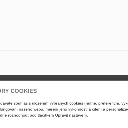
ty
Otevírací doba
ORY COOKIES
PO - PÁ
 dáváte souhlas s uložením vybraných cookies (nutné, preferenční, výk
739 570 091
10:30 - 18:00
fungování našeho webu, měření jeho výkonnosti a cílení a personalizac
SO , NE - zavřeno
739 643 240
ně rozhodnout pod tlačítkem Upravit nastavení.
abveloma@abveloma.cz