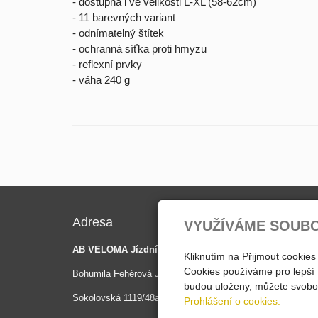
- dostupná i ve velikosti L-XL (58-62cm)
- 11 barevných variant
- odnímatelný štítek
- ochranná síťka proti hmyzu
- reflexní prvky
- váha 240 g
Adresa
Kontak
VYUŽÍVÁME SOUB
AB VELOMA Jízdní kola
Kliknutím na Přijmout cookies
Mobil 1
Cookies používáme pro lepší 
Bohumila Fehérová Jánská
Mobil 2
budou uloženy, můžete svobod
Sokolovská 1119/48a
Prohlášení o cookies.
E-mail