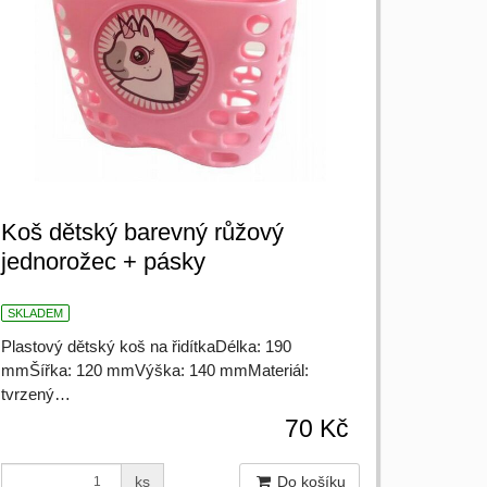
Koš dětský barevný růžový
jednorožec + pásky
SKLADEM
Plastový dětský koš na řidítkaDélka: 190
mmŠířka: 120 mmVýška: 140 mmMateriál:
tvrzený…
70 Kč
ks
Do košíku