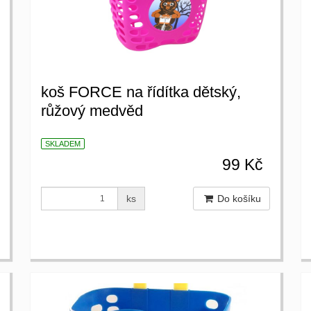
koš FORCE na řídítka dětský,
růžový medvěd
SKLADEM
99 Kč
ks
Do košíku