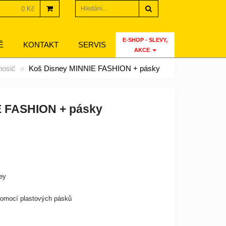
Hledat
0 Kč
E-SHOP - SLEVY,
Ě
KONTAKT
SERVIS
AKCE
nosič
Koš Disney MINNIE FASHION + pásky
E FASHION + pásky
ney
 pomocí plastových pásků