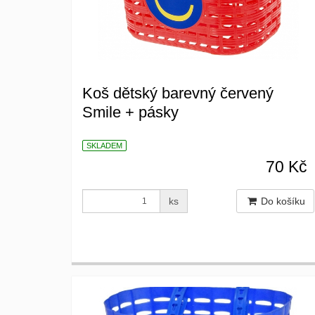
Koš dětský barevný červený
Smile + pásky
SKLADEM
70 Kč
ks
Do košíku