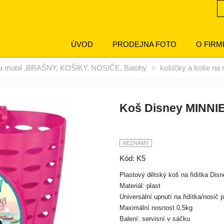
ÚVOD
PRODEJNA FOTO
O FIRM
a mobil ,BRAŠNY, KOŠÍKY, NOSIČE, Batohy
košíčky a koše na 
Koš Disney MINNI
NEZNÁMÝ
Kód: K5
Plastový dětský koš na řidítka Dis
Materiál: plast
Universální upnutí na řidítka/nosič
Maximální nosnost 0,5kg
Balení: servisní v sáčku