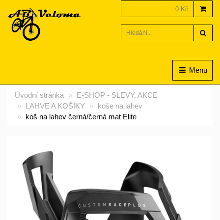
0 Kč
Hled
Menu
Úvodní stránka
E-SHOP - SLEVY, AKCE
LAHVE A KOŠÍKY
koše na lahev
koš na lahev černá/černá mat Elite