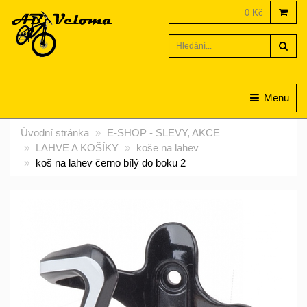
0 Kč
Hled
Menu
Úvodní stránka
E-SHOP - SLEVY, AKCE
LAHVE A KOŠÍKY
koše na lahev
koš na lahev černo bílý do boku 2