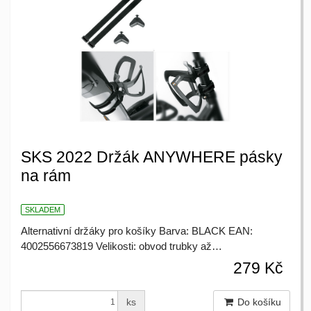
SKS 2022 Držák ANYWHERE pásky
na rám
SKLADEM
Alternativní držáky pro košíky Barva: BLACK EAN:
4002556673819 Velikosti: obvod trubky až…
279 Kč
ks
Do košíku