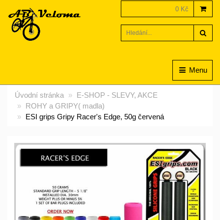
0 Kč
Hled
Menu
Úvodní stránka
E-SHOP - SLEVY, AKCE
ROHY a GRIPY( madla)
ESI grips Gripy Racer's Edge, 50g červená