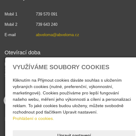
Mobil 1
739 570 091
Mobil 2
739 643 240
E-mail
abveloma@abveloma.cz
Otevírací doba
PO - PÁ
VYUŽÍVÁME SOUBORY COOKIES
10:30 - 18:00
SO , NE - zavřeno
Kliknutím na Přijmout cookies dáváte souhlas s uložením
vybraných cookies (nutné, preferenční, výkonnostní,
marketingové). Cookies používáme pro lepší fungování
našeho webu, měření jeho výkonnosti a cílení a personalizaci
reklam. To jaké cookies budou uloženy, můžete svobodně
rozhodnout pod tlačítkem Upravit nastavení.
Prohlášení o cookies.
INFORMACE
Zákaznické karty
Dárkové poukazy
Upravit nastavení