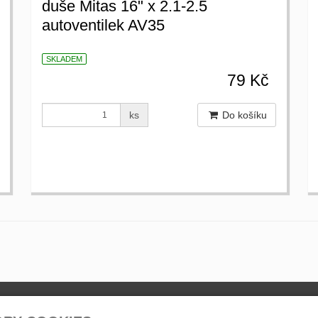
duše Mitas 16" x 2.1-2.5
autoventilek AV35
SKLADEM
79 Kč
ks
Do košíku
ty
Otevírací doba