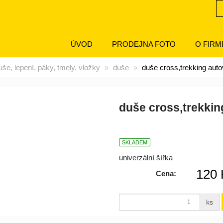
ÚVOD
PRODEJNA FOTO
O FIRM
še, lepení, páky, tmely, vložky
duše
duše cross,trekking autov
duše cross,trekking
SKLADEM
univerzální šířka
120 
Cena:
ks