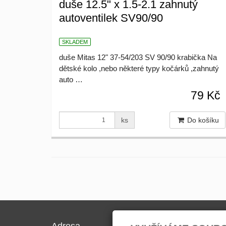
duše 12.5" x 1.5-2.1 zahnutý
autoventilek SV90/90
SKLADEM
duše Mitas 12" 37-54/203 SV 90/90 krabička Na
dětské kolo ,nebo některé typy kočárků ,zahnutý
auto …
79 Kč
ks
Do košíku
Adresa
Kontak