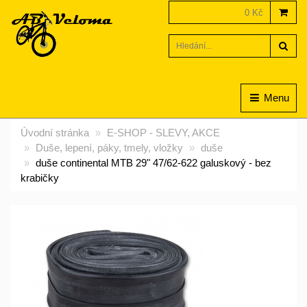
0 Kč
Hled
Menu
Úvodní stránka
E-SHOP - SLEVY, AKCE
Duše, lepení, páky, tmely, vložky
duše
duše continental MTB 29" 47/62-622 galuskový - bez
krabičky