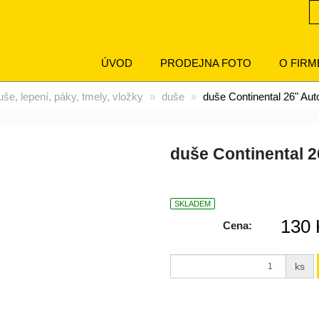
ÚVOD
PRODEJNA FOTO
O FIRM
še, lepení, páky, tmely, vložky
duše
duše Continental 26" Aut
duše Continental 2
SKLADEM
130 
Cena:
ks