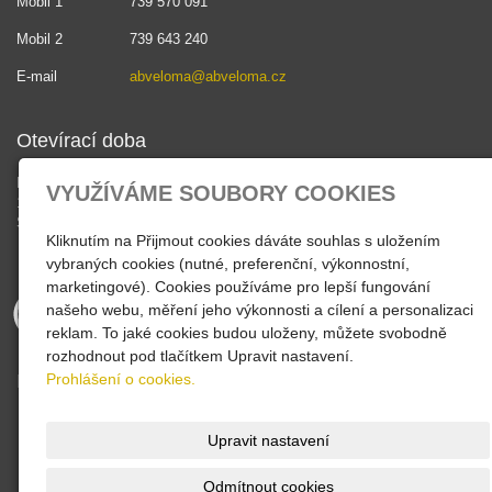
Mobil 1
739 570 091
Mobil 2
739 643 240
E-mail
abveloma@abveloma.cz
Otevírací doba
PO - PÁ
VYUŽÍVÁME SOUBORY COOKIES
10:30 - 18:00
SO , NE - zavřeno
Kliknutím na Přijmout cookies dáváte souhlas s uložením
vybraných cookies (nutné, preferenční, výkonnostní,
marketingové). Cookies používáme pro lepší fungování
našeho webu, měření jeho výkonnosti a cílení a personalizaci
reklam. To jaké cookies budou uloženy, můžete svobodně
rozhodnout pod tlačítkem Upravit nastavení.
INFORMACE
Prohlášení o cookies.
Zákaznické karty
Dárkové poukazy
Upravit nastavení
Obchodní podmínky
Ochrana osobních údajů
Odmítnout cookies