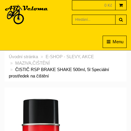
0 Kč
Hled
Menu
Úvodní stránka
E-SHOP - SLEVY, AKCE
MAZIVA,ČIŠTĚNÍ
ČISTIČ RSP BRAKE SHAKE 500ml, 5l Speciální
prostředek na čištění