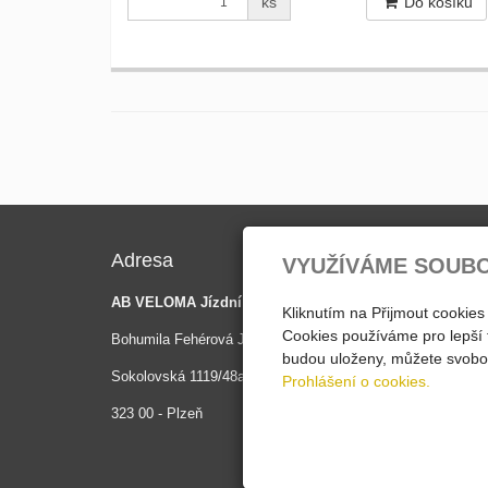
ks
Do košíku
Adresa
Kontak
VYUŽÍVÁME SOUB
AB VELOMA Jízdní kola
Kliknutím na Přijmout cookies
Mobil 1
Cookies používáme pro lepší 
Bohumila Fehérová Jánská
Mobil 2
budou uloženy, můžete svobod
Sokolovská 1119/48a
Prohlášení o cookies.
E-mail
323 00 - Plzeň
ABVELO