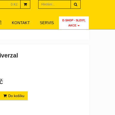
Hledat
0 Kč
E-SHOP - SLEVY,
Ě
KONTAKT
SERVIS
AKCE
iverzal
č
Do košíku