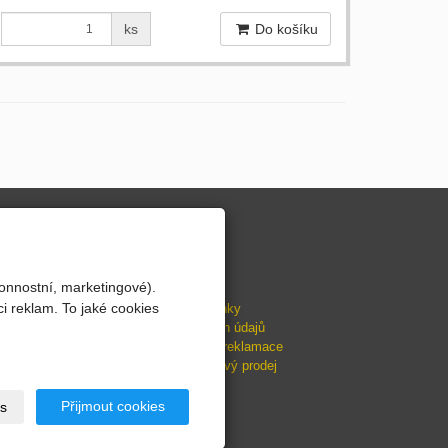
ks
Do košíku
INFORMACE
Zákaznické karty
onnostní, marketingové).
Dárkové poukazy
i reklam. To jaké cookies
Obchodní podmínky
Ochrana osobních údajů
Doprava, platba, reklamace
ESSOX - splátkový prodej
Přijmout cookies
s
snadno.