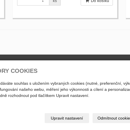
ks
Do košíku
ty
Otevírací doba
ORY COOKIES
PO - PÁ
 dáváte souhlas s uložením vybraných cookies (nutné, preferenční, výk
739 570 091
10:30 - 18:00
fungování našeho webu, měření jeho výkonnosti a cílení a personalizac
SO , NE - zavřeno
739 643 240
ně rozhodnout pod tlačítkem Upravit nastavení.
abveloma@abveloma.cz
Upravit nastavení
Odmítnout cookie
MA - Jánský Jan| 2018 |
inPage.cz
-
webové stránky
,
doména
a
webhosting