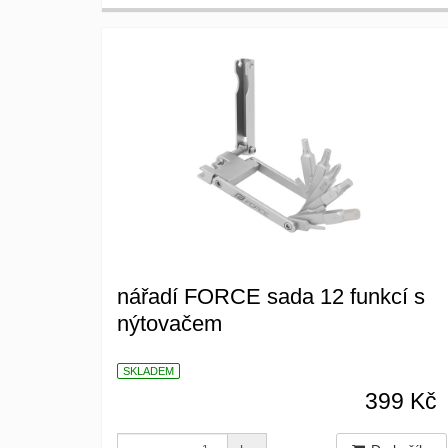
nářadí FORCE sada 12 funkcí s
nýtovačem
SKLADEM
399 Kč