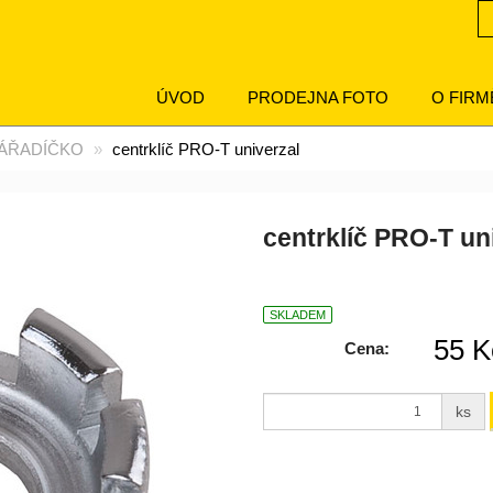
ÚVOD
PRODEJNA FOTO
O FIRM
ÁŘADÍČKO
centrklíč PRO-T univerzal
centrklíč PRO-T un
SKLADEM
55 K
Cena:
ks