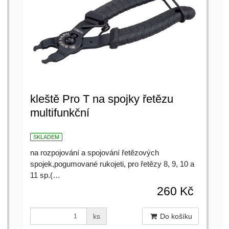
kleště Pro T na spojky řetězu
multifunkční
SKLADEM
na rozpojování a spojování řetězových
spojek,pogumované rukojeti, pro řetězy 8, 9, 10 a
11 sp.(…
260 Kč
ks
Do košíku