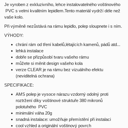
Je vyroben z exkluzivního, lehce instalovatelného voštinového
PVC s velmi kvalitním lepidlem.Tento materiál vydrží déle než
vaše kolo.
Při výměně nezůstává na rámu lepidlo, polep sloupnete i s ním.
VÝHODY:
chrání rám od tření kabelů,létajících kamenů, pádů atd...
lehká instalace
dobře se přizpůsobí tvaru vašeho rámu
můžete si měnit design vašeho kola
verze CLEAR je na rámu bez vizuálního efektu
(neviditelná ochrana)
SPECIFIKACE:
AMS polep je vysoce nárazu vzdorný odolný proti
roztržení díky voštinové struktuře 380 mikronů
polotuhého PVC
minimální váha 20g
snadná instalace: umožňuje přemístění při instalaci
cool vzhled a originální voštinový povrch